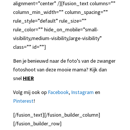
alignment=”center” /][fusion_text columns=””
column_min_width=”” column_spacing=””
rule_style=”default” rule_size=””
rule_color=”” hide_on_mobile=”small-
visibility,medium-visibility,large-visibility”
class=”” id=””]
Ben je benieuwd naar de foto’s van de zwanger
fotoshoot van deze mooie mama? Kijk dan
snel
HIER
Volg mij ook op
Facebook
,
Instagram
en
Pinterest
!
[/fusion_text][/fusion_builder_column]
[/fusion_builder_row]