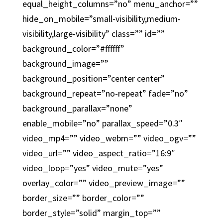
equal_height_columns=”no” menu_anchor=””
hide_on_mobile=”small-visibility,medium-
visibility,large-visibility” class=”” id=””
background_color=”#ffffff”
background_image=””
background_position=”center center”
background_repeat=”no-repeat” fade=”no”
background_parallax=”none”
enable_mobile=”no” parallax_speed=”0.3″
video_mp4=”” video_webm=”” video_ogv=””
video_url=”” video_aspect_ratio=”16:9″
video_loop=”yes” video_mute=”yes”
overlay_color=”” video_preview_image=””
border_size=”” border_color=””
border_style=”solid” margin_top=””