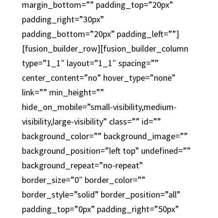
margin_bottom=”” padding_top=”20px”
padding_right=”30px”
padding_bottom=”20px” padding_left=””]
[fusion_builder_row][fusion_builder_column
type=”1_1″ layout=”1_1″ spacing=””
center_content=”no” hover_type=”none”
link=”” min_height=””
hide_on_mobile=”small-visibility,medium-
visibility,large-visibility” class=”” id=””
background_color=”” background_image=””
background_position=”left top” undefined=””
background_repeat=”no-repeat”
border_size=”0″ border_color=””
border_style=”solid” border_position=”all”
padding_top=”0px” padding_right=”50px”